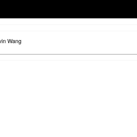
n Wang