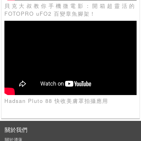
貝克大叔教你手機微電影：開箱超靈活的
FOTOPRO uFO2 百變章魚腳架！
Hadsan Pluto 88 快收美膚罩拍攝應用
關於我們
關於湧蓮